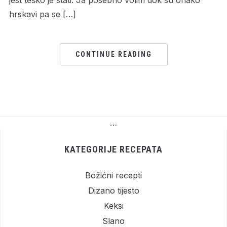
jest teško je stati. Ja posebno volim dok su onako
hrskavi pa se […]
CONTINUE READING
…
KATEGORIJE RECEPATA
Božićni recepti
Dizano tijesto
Keksi
Slano