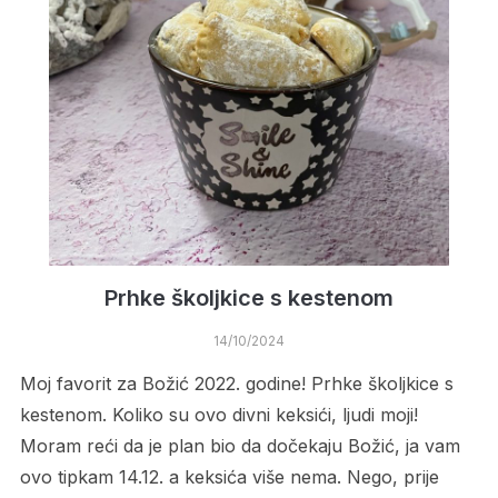
Prhke školjkice s kestenom
14/10/2024
Moj favorit za Božić 2022. godine! Prhke školjkice s
kestenom. Koliko su ovo divni keksići, ljudi moji!
Moram reći da je plan bio da dočekaju Božić, ja vam
ovo tipkam 14.12. a keksića više nema. Nego, prije