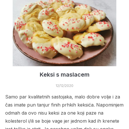
Keksi s maslacem
12/12/2020
Samo par kvalitetnih sastojaka, malo dobre volje i za
čas imate pun tanjur finih prhkih keksića. Napominjem
odmah da ovo nisu keksi za one koji paze na
kolesterol i/ili se boje vage jer jednom kad ih krenete