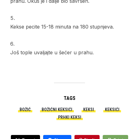
prahu. Okus je i dalje bio savršen.
Kekse pecite 15-18 minuta na 180 stupnjeva.
Još tople uvaljajte u šećer u prahu.
TAGS
BOŽIĆ
BOŽIĆNI KEKSIĆI
KEKSI
KEKSIĆI
PRHKI KEKSI