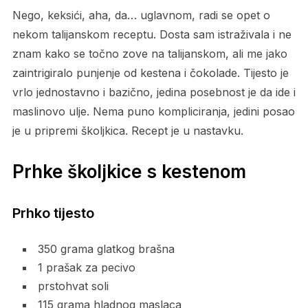
Nego, keksići, aha, da… uglavnom, radi se opet o
nekom talijanskom receptu. Dosta sam istraživala i ne
znam kako se točno zove na talijanskom, ali me jako
zaintrigiralo punjenje od kestena i čokolade. Tijesto je
vrlo jednostavno i bazično, jedina posebnost je da ide i
maslinovo ulje. Nema puno kompliciranja, jedini posao
je u pripremi školjkica. Recept je u nastavku.
Prhke školjkice s kestenom
Prhko tijesto
350 grama glatkog brašna
1 prašak za pecivo
prstohvat soli
115 grama hladnog maslaca