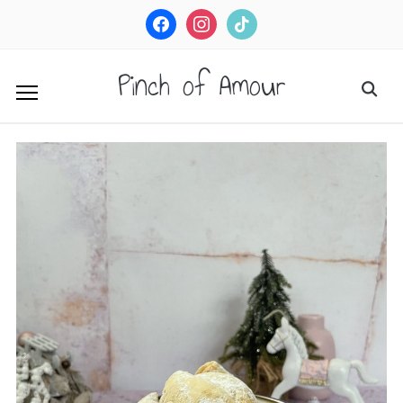
facebook
instagram
tiktok
Pinch of Amour