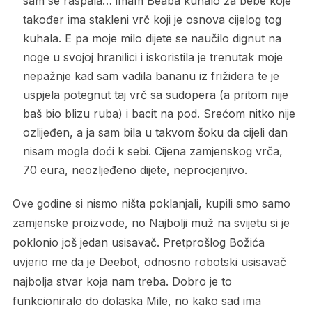
sam se raspala… imam Beaba kuhalo za bebe koje
također ima stakleni vrč koji je osnova cijelog tog
kuhala. E pa moje milo dijete se naučilo dignut na
noge u svojoj hranilici i iskoristila je trenutak moje
nepažnje kad sam vadila bananu iz frižidera te je
uspjela potegnut taj vrč sa sudopera (a pritom nije
baš bio blizu ruba) i bacit na pod. Srećom nitko nije
ozlijeđen, a ja sam bila u takvom šoku da cijeli dan
nisam mogla doći k sebi. Cijena zamjenskog vrča,
70 eura, neozljeđeno dijete, neprocjenjivo.
Ove godine si nismo ništa poklanjali, kupili smo samo
zamjenske proizvode, no Najbolji muž na svijetu si je
poklonio još jedan usisavač. Pretprošlog Božića
uvjerio me da je Deebot, odnosno robotski usisavač
najbolja stvar koja nam treba. Dobro je to
funkcioniralo do dolaska Mile, no kako sad ima