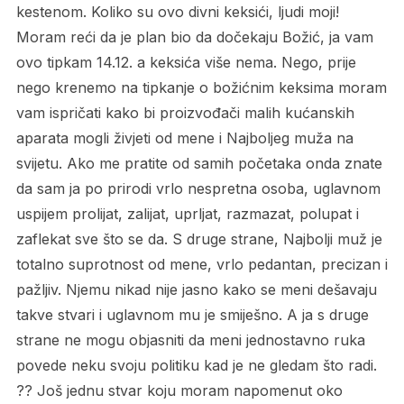
kestenom. Koliko su ovo divni keksići, ljudi moji!
Moram reći da je plan bio da dočekaju Božić, ja vam
ovo tipkam 14.12. a keksića više nema. Nego, prije
nego krenemo na tipkanje o božićnim keksima moram
vam ispričati kako bi proizvođači malih kućanskih
aparata mogli živjeti od mene i Najboljeg muža na
svijetu. Ako me pratite od samih početaka onda znate
da sam ja po prirodi vrlo nespretna osoba, uglavnom
uspijem prolijat, zalijat, uprljat, razmazat, polupat i
zaflekat sve što se da. S druge strane, Najbolji muž je
totalno suprotnost od mene, vrlo pedantan, precizan i
pažljiv. Njemu nikad nije jasno kako se meni dešavaju
takve stvari i uglavnom mu je smiješno. A ja s druge
strane ne mogu objasniti da meni jednostavno ruka
povede neku svoju politiku kad je ne gledam što radi.
?? Još jednu stvar koju moram napomenut oko