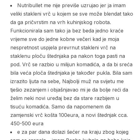
Nutribullet me nije previše uzrujao jer ja imam
veliki stakleni vrč u kojem se sve može blendat tako
da ga pričvrstim na vrh kuhinjskog robota.
Funkcionirala sam tako ja bez beda jedno kraće
vrijeme sve do jedne kobne večeri kad je moja
nespretnost uspjela prevrnut stakleni vrč na
staklenu ploču štednjaka pa nakon toga pasti na
pod. Vrč se razbio u milijun komadića, a da bi sreća
bila veća ploča štednjaka je također pukla. Bila sam
izrazito ljuta na sebe, Najbolji muž na svijetu me
tješio zezanjem i objašnjavao mi je da bolje reći da
želim neki novi uređaj bez da stare razbijem u
tisuću komadića. Samo da napomenem da
zamjenski vrč košta 100eura, a novi štednjak cca.
450-500 eura
e za par dana dolazi šećer na kraju zbog kojeg