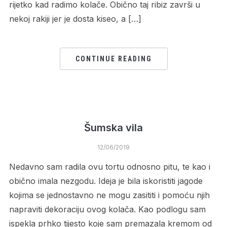
rijetko kad radimo kolače. Obično taj ribiz završi u
nekoj rakiji jer je dosta kiseo, a […]
CONTINUE READING
Šumska vila
12/06/2019
Nedavno sam radila ovu tortu odnosno pitu, te kao i
obično imala nezgodu. Ideja je bila iskoristiti jagode
kojima se jednostavno ne mogu zasititi i pomoću njih
napraviti dekoraciju ovog kolača. Kao podlogu sam
ispekla prhko tijesto koje sam premazala kremom od