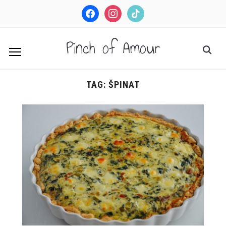
facebook
instagram
tiktok
Pinch of Amour
TAG:
ŠPINAT