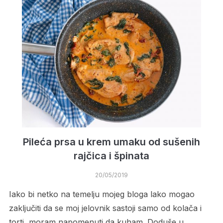
Pileća prsa u krem umaku od sušenih
rajčica i špinata
20/05/2019
Iako bi netko na temelju mojeg bloga lako mogao
zaključiti da se moj jelovnik sastoji samo od kolača i
torti, moram napomenuti da kuham. Doduše u