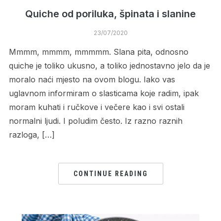
Quiche od poriluka, špinata i slanine
23/07/2020
Mmmm, mmmm, mmmmm. Slana pita, odnosno
quiche je toliko ukusno, a toliko jednostavno jelo da je
moralo naći mjesto na ovom blogu. Iako vas
uglavnom informiram o slasticama koje radim, ipak
moram kuhati i ručkove i večere kao i svi ostali
normalni ljudi. I poludim često. Iz razno raznih
razloga, […]
CONTINUE READING