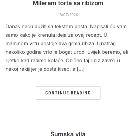
Mileram torta sa ribizom
18/07/2020
Danas neću dužiti sa tekstom posta. Napisati ću vam
samo kako je krenula ideja za ovaj recept. U
maminom vrtu postoje dva grma ribiza. Unatrag
nekoliko godina vrlo je bogat urod, uvijek beremo, ali
rijetko kad radimo kolače. Obično taj ribiz završi u
nekoj rakiji jer je dosta kiseo, a […]
CONTINUE READING
Šumska vila