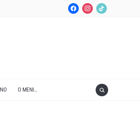
facebook
instagram
tiktok
ANO
O MENI…