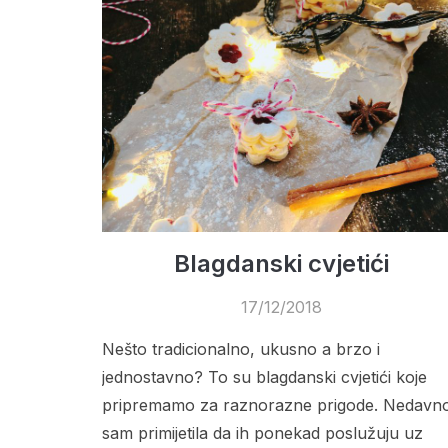
Blagdanski cvjetići
17/12/2018
Nešto tradicionalno, ukusno a brzo i
jednostavno? To su blagdanski cvjetići koje
pripremamo za raznorazne prigode. Nedavn
sam primijetila da ih ponekad poslužuju uz