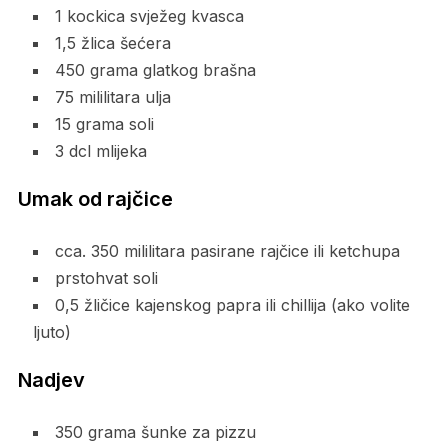
1 kockica svježeg kvasca
1,5 žlica šećera
450 grama glatkog brašna
75 mililitara ulja
15 grama soli
3 dcl mlijeka
Umak od rajčice
cca. 350 mililitara pasirane rajčice ili ketchupa
prstohvat soli
0,5 žličice kajenskog papra ili chillija (ako volite
ljuto)
Nadjev
350 grama šunke za pizzu