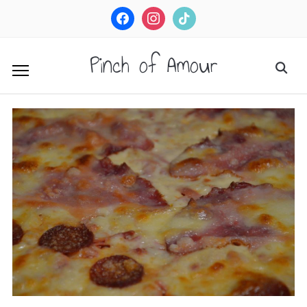
facebook
instagram
tiktok
Pinch of Amour