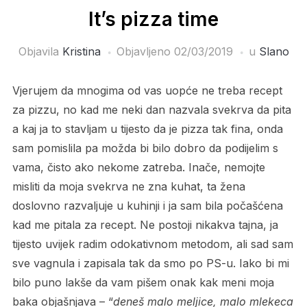
It’s pizza time
Objavila
Kristina
Objavljeno
02/03/2019
u
Slano
Vjerujem da mnogima od vas uopće ne treba recept
za pizzu, no kad me neki dan nazvala svekrva da pita
a kaj ja to stavljam u tijesto da je pizza tak fina, onda
sam pomislila pa možda bi bilo dobro da podijelim s
vama, čisto ako nekome zatreba. Inače, nemojte
misliti da moja svekrva ne zna kuhat, ta žena
doslovno razvaljuje u kuhinji i ja sam bila počašćena
kad me pitala za recept. Ne postoji nikakva tajna, ja
tijesto uvijek radim odokativnom metodom, ali sad sam
sve vagnula i zapisala tak da smo po PS-u. Iako bi mi
bilo puno lakše da vam pišem onak kak meni moja
baka objašnjava – “
deneš malo meljice, malo mlekeca