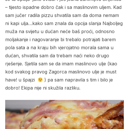
– tijesto ispadne dobro čak i sa maslinovim uljem. Kad
sam jučer radila pizzu shvatila sam da doma nemam
ni kapi ulja…kako sam znala da opcija slanja Najboljeg
muža na svijetu u dućan neće baš proći, odnosno
moljakanje i nagovaranje bi trebalo potrajati barem
pola sata a na kraju bih vjerojatno morala sama u
dućan, shvatila sam da trebam naći neko drugo
rješenje. Sjetila sam se da imam maslinovo ulje (kao
kod svakog pravog Zagorca maslinovo ulje je must
have! u špajzi
) pa sam napravila s tim i bilo je
dobro! Ekipa nije ni skužila razliku.