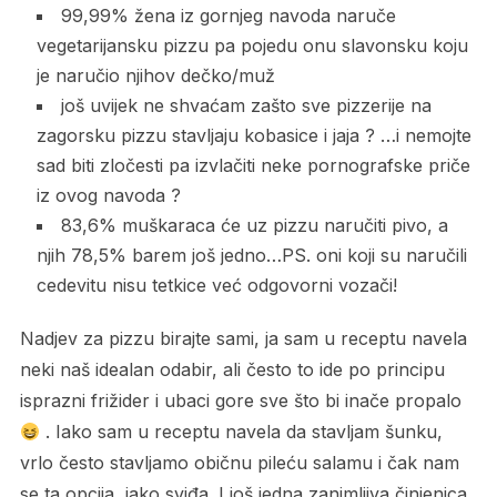
99,99% žena iz gornjeg navoda naruče
vegetarijansku pizzu pa pojedu onu slavonsku koju
je naručio njihov dečko/muž
još uvijek ne shvaćam zašto sve pizzerije na
zagorsku pizzu stavljaju kobasice i jaja ? …i nemojte
sad biti zločesti pa izvlačiti neke pornografske priče
iz ovog navoda ?
83,6% muškaraca će uz pizzu naručiti pivo, a
njih 78,5% barem još jedno…PS. oni koji su naručili
cedevitu nisu tetkice već odgovorni vozači!
Nadjev za pizzu birajte sami, ja sam u receptu navela
neki naš idealan odabir, ali često to ide po principu
isprazni frižider i ubaci gore sve što bi inače propalo
. Iako sam u receptu navela da stavljam šunku,
vrlo često stavljamo običnu pileću salamu i čak nam
se ta opcija jako sviđa. I još jedna zanimljiva činjenica