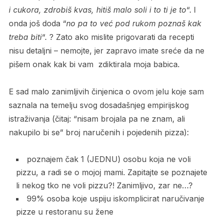
i cukora, zdrobiš kvas, hitiš malo soli i to ti je to
“. I
onda još doda “
no pa to već pod rukom poznaš kak
treba biti
“. ? Zato ako mislite prigovarati da recepti
nisu detaljni – nemojte, jer zapravo imate sreće da ne
pišem onak kak bi vam zdiktirala moja babica.
E sad malo zanimljivih činjenica o ovom jelu koje sam
saznala na temelju svog dosadašnjeg empirijskog
istraživanja (čitaj: “nisam brojala pa ne znam, ali
nakupilo bi se” broj naručenih i pojedenih pizza):
poznajem čak 1 (JEDNU) osobu koja ne voli
pizzu, a radi se o mojoj mami. Zapitajte se poznajete
li nekog tko ne voli pizzu?! Zanimljivo, zar ne…?
99% osoba koje uspiju iskomplicirat naručivanje
pizze u restoranu su žene