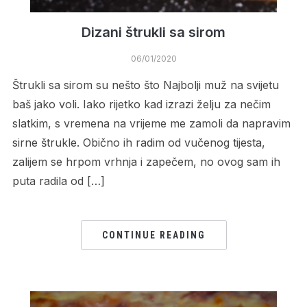
Dizani štrukli sa sirom
06/01/2020
Štrukli sa sirom su nešto što Najbolji muž na svijetu
baš jako voli. Iako rijetko kad izrazi želju za nečim
slatkim, s vremena na vrijeme me zamoli da napravim
sirne štrukle. Obično ih radim od vučenog tijesta,
zalijem se hrpom vrhnja i zapečem, no ovog sam ih
puta radila od […]
CONTINUE READING