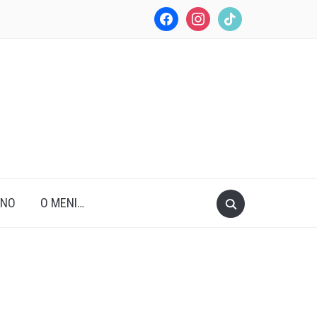
facebook
instagram
tiktok
ANO
O MENI…