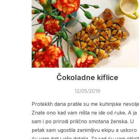
Čokoladne kiflice
12/05/2019
Proteklih dana pratile su me kuhinjske nevolje
Znate ono kad vam ništa ne ide od ruke. A ja
sam i po prirodi prilično smotana ženska. U
petak sam ugostila zanimljivu ekipu a uskoro
ću vam dati i više detalja. Za sad ću vam otkrit