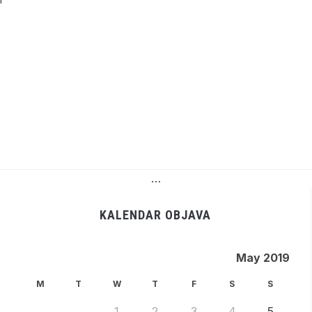
…
KALENDAR OBJAVA
May 2019
M
T
W
T
F
S
S
1
2
3
4
5