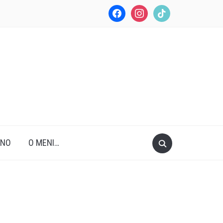
facebook
instagram
tiktok
ANO
O MENI…