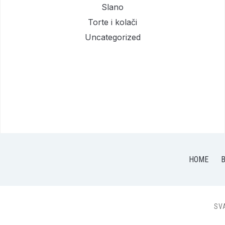
Slano
Torte i kolači
Uncategorized
HOME
B
SV