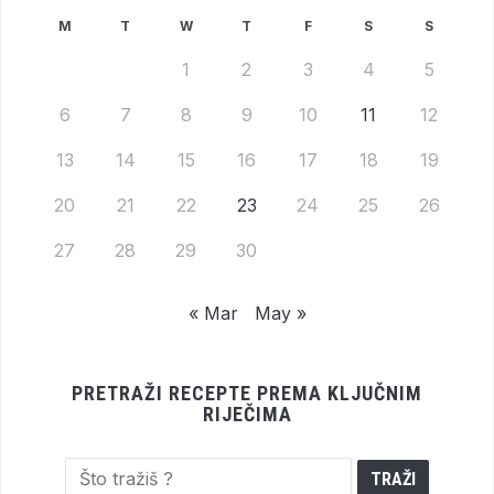
M
T
W
T
F
S
S
1
2
3
4
5
6
7
8
9
10
11
12
13
14
15
16
17
18
19
20
21
22
23
24
25
26
27
28
29
30
« Mar
May »
PRETRAŽI RECEPTE PREMA KLJUČNIM
RIJEČIMA