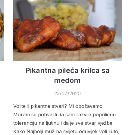
Pikantna pileća krilca sa
medom
23/07/2020
Volite li pikantne stvari? Mi obožavamo.
Moram se pohvaliti da sam razvila popriličnu
toleranciju na ljutinu i da je sve stvar vježbe.
o
Kako Najbolji muž na svijetu oduvijek voli ljuto,