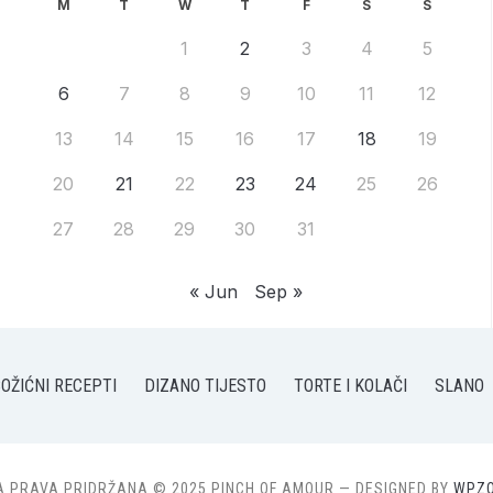
M
T
W
T
F
S
S
1
2
3
4
5
6
7
8
9
10
11
12
13
14
15
16
17
18
19
20
21
22
23
24
25
26
27
28
29
30
31
« Jun
Sep »
OŽIĆNI RECEPTI
DIZANO TIJESTO
TORTE I KOLAČI
SLANO
A PRAVA PRIDRŽANA © 2025 PINCH OF AMOUR
— DESIGNED BY
WPZ