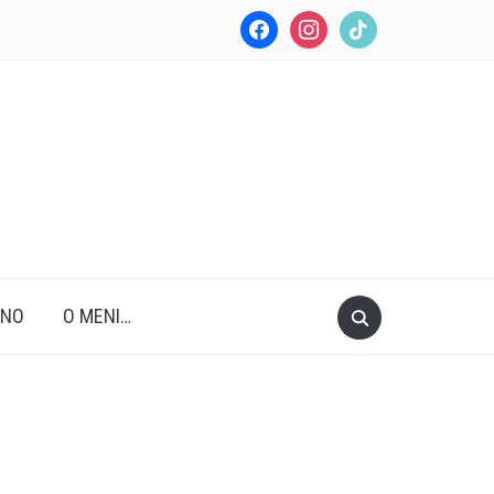
facebook
instagram
tiktok
ANO
O MENI…