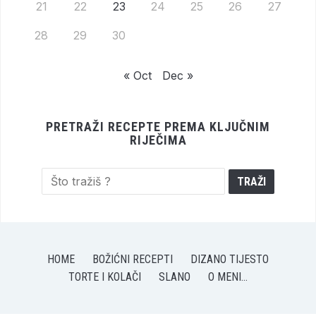
21
22
23
24
25
26
27
28
29
30
« Oct
Dec »
PRETRAŽI RECEPTE PREMA KLJUČNIM
RIJEČIMA
HOME
BOŽIĆNI RECEPTI
DIZANO TIJESTO
TORTE I KOLAČI
SLANO
O MENI…