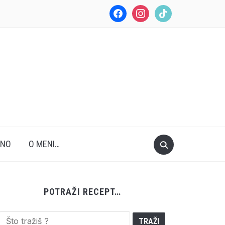
facebook
instagram
tiktok
ANO
O MENI…
POTRAŽI RECEPT…