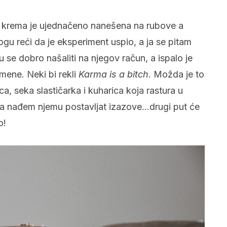
 krema je ujednačeno nanešena na rubove a
gu reći da je eksperiment uspio, a ja se pitam
u se dobro našaliti na njegov račun, a ispalo je
 mene. Neki bi rekli
Karma is a bitch
. Možda je to
 seka slastičarka i kuharica koja rastura u
da nađem njemu postavljat izazove…drugi put će
o!