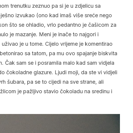
dnom trenutku zeznuo pa si je u zdjelicu sa
spješno izvukao (ono kad imaš više sreće nego
akon što se ohladio, vrlo pedantno je čašicom za
lo je mazanje. Meni je inače to najgori i
tu uživao je u tome. Cijelo vrijeme je komentirao
 betonirao sa tatom, pa mu ovo spajanje biskvita
m. Čak sam se i posramila malo kad sam vidjela
 do čokoladne glazure. Ljudi moji, da ste vi vidjeli
vrh šubara, pa se to cijedi na sve strane, ali
 žlicom je pažljivo stavio čokoladu na sredinu i