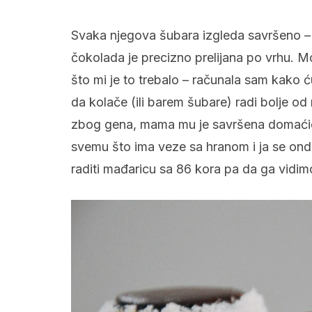
Svaka njegova šubara izgleda savršeno –
čokolada je precizno prelijana po vrhu. Mo
što mi je to trebalo – računala sam kako ć
da kolače (ili barem šubare) radi bolje od
zbog gena, mama mu je savršena domaćica,
svemu što ima veze sa hranom i ja se on
raditi mađaricu sa 86 kora pa da ga vidim