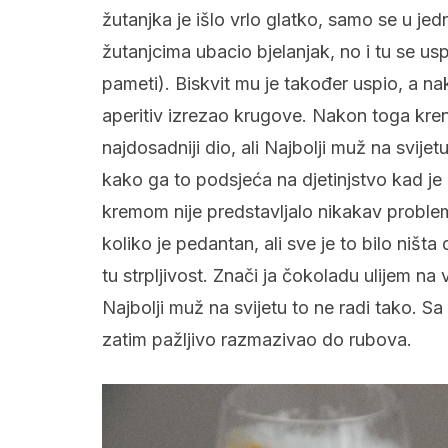
žutanjka je išlo vrlo glatko, samo se u je
žutanjcima ubacio bjelanjak, no i tu se u
pameti). Biskvit mu je također uspio, a n
aperitiv izrezao krugove. Nakon toga krenu
najdosadniji dio, ali Najbolji muž na svije
kako ga to podsjeća na djetinjstvo kad je
kremom nije predstavljalo nikakav proble
koliko je pedantan, ali sve je to bilo ništa
tu strpljivost. Znači ja čokoladu ulijem na 
Najbolji muž na svijetu to ne radi tako. Sa
zatim pažljivo razmazivao do rubova.