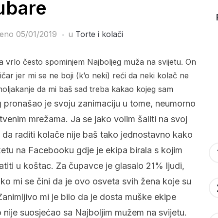
ubare
jeno
05/01/2019
u
Torte i kolači
 da vrlo često spominjem Najboljeg muža na svijetu. On
ičar jer mi se ne boji (k’o neki) reći da neki kolač ne
 moljakanje da mi baš sad treba kakao kojeg sam
g pronašao je svoju zanimaciju u tome, neumorno
štvenim mrežama. Ja se jako volim šaliti na svoj
i da raditi kolače nije baš tako jednostavno kako
ketu na Facebooku gdje je ekipa birala s kojim
titi u koštac. Za čupavce je glasalo 21% ljudi,
o mi se čini da je ovo osveta svih žena koje su
Zanimljivo mi je bilo da je dosta muške ekipe
o nije suosjećao sa Najboljim mužem na svijetu.