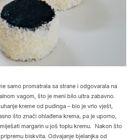
eme samo promatrala sa strane i odgovarala na
talnom vagom, što je meni bilo ultra zabavno.
uhanje kreme od pudinga – bio je vrlo vješt,
o jasno što znači ohlađena krema, pa je uporno,
iješati margarin u još toplu kremu. Nakon što
u pripremu biskvita. Odvajanje bjelanjka od