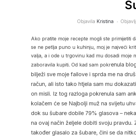
Š
Objavila
Kristina
Objavl
Ako pratite moje recepte mogli ste primijetiti
se ne petlja puno u kuhinju, moj je najveći krit
valja, a i ode u trgovinu kad mu dosadi moje
enula blo
zaboravila kupiti. Od kad sam pokr
bilježi sve moje failove i sprda me na dru
račun, ali isto tako htjela sam mu dokazat
on misli. Iz tog razloga pokrenula sam an
kolačem će se Najbolji muž na svijetu uhva
dok su šubare dobile 79% glasova – nekak
na ovaj način željele dobiti svoju pravdu. 
također glasalo za šubare, čini se da nitk