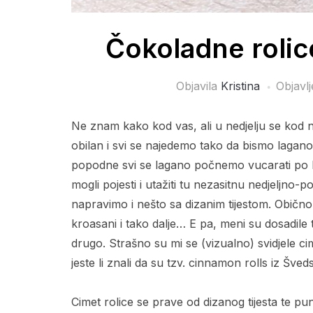
Čokoladne rolic
Objavila
Kristina
Objavl
Ne znam kako kod vas, ali u nedjelju se kod na
obilan i svi se najedemo tako da bismo lagano 
popodne svi se lagano počnemo vucarati po kuhi
mogli pojesti i utažiti tu nezasitnu nedjeljno-
napravimo i nešto sa dizanim tijestom. Obično s
kroasani i tako dalje… E pa, meni su dosadile 
drugo. Strašno su mi se (vizualno) svidjele c
jeste li znali da su tzv. cinnamon rolls iz Šved
Cimet rolice se prave od dizanog tijesta te p