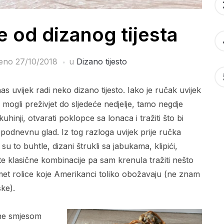
e od dizanog tijesta
jeno
27/10/2018
u
Dizano tijesto
s uvijek radi neko dizano tijesto. Iako je ručak uvijek
mogli preživjet do sljedeće nedjelje, tamo negdje
nji, otvarati poklopce sa lonaca i tražiti što bi
popodnevnu glad. Iz tog razloga uvijek prije ručka
u to buhtle, dizani štrukli sa jabukama, klipići,
te klasične kombinacije pa sam krenula tražiti nešto
imet rolice koje Amerikanci toliko obožavaju (ne znam
ske).
une smjesom