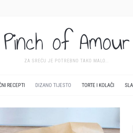
Pinch of Amour
ZA SREĆU JE POTREBNO TAKO MALO...
ĆNI RECEPTI
DIZANO TIJESTO
TORTE I KOLAČI
SL