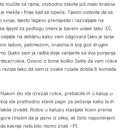
sta mučite sa njime, slobodno stavite još malo brašna.
 je mekše i finije kad se ispeče. Tijesto ostavite da se
voje, tijesto lagano premijesite i razvaljajte na
e lijepiti za podlogu (meni je barem uvijek tako :D),
zvaljajte na debljinu kako vam odgovara (ako je tanje
 lino ladom, pekmezom, orasima ili koji god drugim
mo (kako sam ja radila dvije varijante sa dva punjenja
itice/rolice. Ovisno o tome koliko želite da vam rolice
ih rezala tako da sam iz svake rolade dobila 8 komada
Nakon što ste izrezali rolice, prebacite ih u kalup u
koji ste prethodno stavili papir za pečenje kako bi ih
lakše izvadili. Rolice u kalupu stavljate licem prema
gore (mislim da je jasno iz slika, ali čisto napominjem
da kasnije nebi bilo nismo znali :-P).