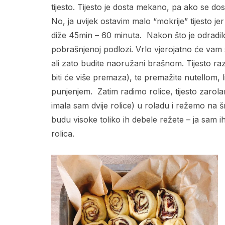
tijesto. Tijesto je dosta mekano, pa ako se do
No, ja uvijek ostavim malo “mokrije” tijesto jer
diže 45min – 60 minuta. Nakon što je odradilo s
pobrašnjenoj podlozi. Vrlo vjerojatno će vam s
ali zato budite naoružani brašnom. Tijesto ra
biti će više premaza), te premažite nutellom,
punjenjem. Zatim radimo rolice, tijesto zarola
imala sam dvije rolice) u roladu i režemo na šn
budu visoke toliko ih debele režete – ja sam 
rolica.