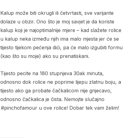
Kalup može biti okrugli ili četvrtasti, sve varijante
dolaze u obzir. Ono što je moj savjet je da koriste
kalup koji je najoptimalnije mjere – kad slažete rolice
u kalup neka između njih ima malo mjesta jer će se
tijesto tijekom pećenja dići, pa će malo izgubiti formu
(kao što su moje) ako su prenatiskani.
Tijesto pecite na 180 stupnjeva 30ak minuta,
odnosno dok rolice ne poprime lijepu zlatnu boju, a
tijesto ako ga probate čačkalicom nije gnjecavo,
odnosno čačkalica je čista. Nemojte slučajno
vi #pinchofamour u ove rolice! Dobar tek vam želim!