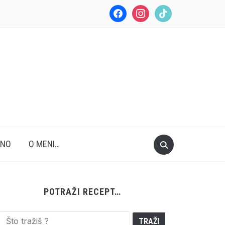
facebook
instagram
tiktok
ANO
O MENI…
POTRAŽI RECEPT…