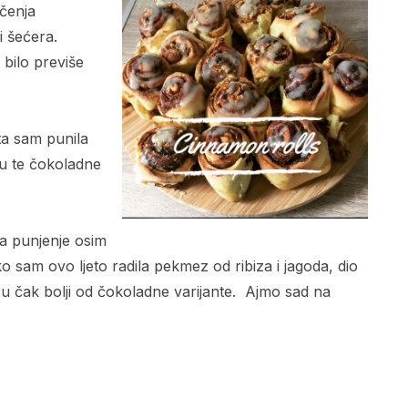
čenja
i šećera.
 bilo previše
ta sam punila
su te čokoladne
 a punjenje osim
 sam ovo ljeto radila pekmez od ribiza i jagoda, dio
su čak bolji od čokoladne varijante. Ajmo sad na