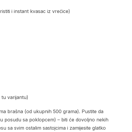
istiti i instant kvasac iz vrećice)
 tu varijantu)
rama brašna (od ukupnih 500 grama). Pustite da
ku posudu sa poklopcem) – biti će dovoljno nekih
u sa svim ostalim sastojcima i zamijesite glatko