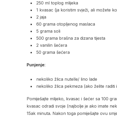
250 ml toplog mlijeka
1 kvasac (ja koristim svježi, ali možete kor
2 jaja
60 grama otopljenog maslaca
5 grama soli
500 grama brašna za dizana tijesta
2 vanilin šećera
50 grama šećera
Punjenje
:
nekoliko žlica nutelle/ lino lade
nekoliko žlica pekmeza (ako želite raditi i
Pomiješajte mlijeko, kvasac i šećer sa 100 g
kvasac odradi svoje (najbolje je ako imate ne
15ak minuta. Nakon toga pomiješajte ovu smjes