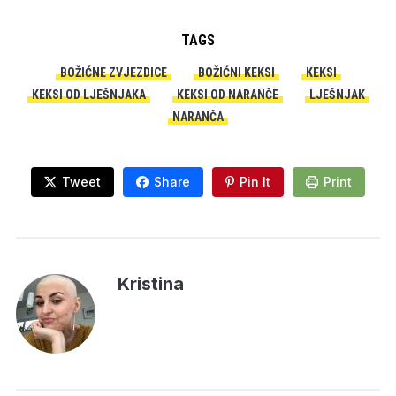
TAGS
BOŽIĆNE ZVJEZDICE
BOŽIĆNI KEKSI
KEKSI
KEKSI OD LJEŠNJAKA
KEKSI OD NARANČE
LJEŠNJAK
NARANČA
Tweet
Share
Pin It
Print
Kristina