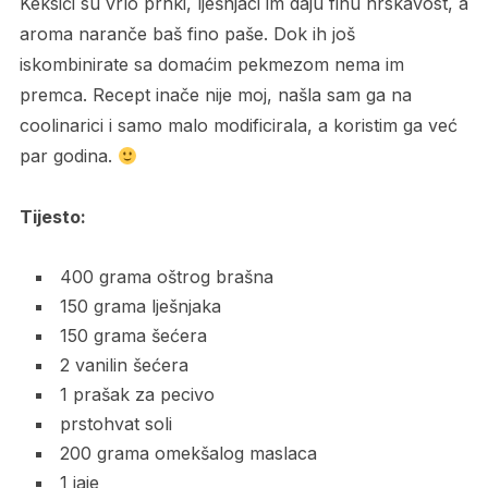
Keksići su vrlo prhki, lješnjaci im daju finu hrskavost, a
aroma naranče baš fino paše. Dok ih još
iskombinirate sa domaćim pekmezom nema im
premca. Recept inače nije moj, našla sam ga na
coolinarici i samo malo modificirala, a koristim ga već
par godina.
Tijesto:
400 grama oštrog brašna
150 grama lješnjaka
150 grama šećera
2 vanilin šećera
1 prašak za pecivo
prstohvat soli
200 grama omekšalog maslaca
1 jaje