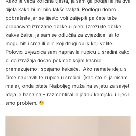
Kako je veća količina tijesta, ja sam ga podijelila na dva
dijela kako bi mi bilo lakše valjati. Podlogu dobro
pobrašnite jer se tijesto voli zalijepiti pa ćete teže
prebacivati izrezane oblike u pleh. Izrezujte oblike
kakve želite, ja sam se odlučila za zvjezdice, ali to
mogu biti i srca ili bilo koji drugi oblik koji volite.
Polovici zvjezdica sam napravila rupicu u sredini kako
bi do izražaja došao pekmez kojim kasnije
premazujemo i spajamo keksiće. Ako nemate ideju s
čime napraviti te rupice u sredini (kao što ni ja nisam
imala), onda pitate Najboljeg muža na svijetu za savjet.
Ideja je banalna – razmontiral je jednu kemijsku i riješili
smo problem.