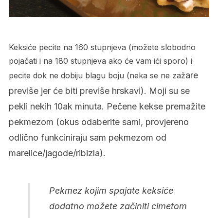
Keksiće pecite na 160 stupnjeva (možete slobodno
pojačati i na 180 stupnjeva ako će vam ići sporo) i
are
pecite dok ne dobiju blagu boju (neka se ne zaž
previše jer će biti previše hrskavi). Moji su se
pekli nekih 10ak minuta. Pečene kekse premažite
pekmezom (okus odaberite sami, provjereno
odlično funkciniraju sam pekmezom od
marelice/jagode/ribizla).
Pekmez kojim spajate keksiće
dodatno možete začiniti cimetom