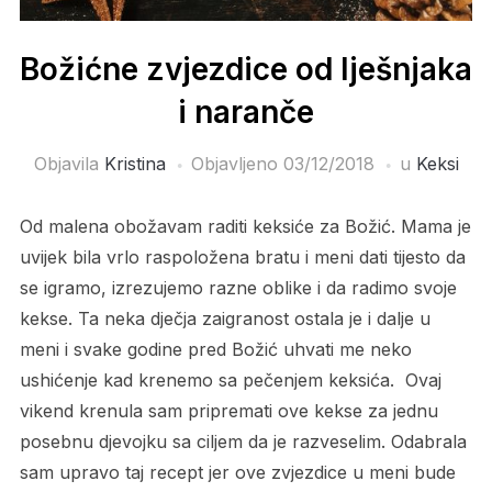
Božićne zvjezdice od lješnjaka
i naranče
Objavila
Kristina
Objavljeno
03/12/2018
u
Keksi
Od malena obožavam raditi keksiće za Božić. Mama je
uvijek bila vrlo raspoložena bratu i meni dati tijesto da
se igramo, izrezujemo razne oblike i da radimo svoje
kekse. Ta neka dječja zaigranost ostala je i dalje u
meni i svake godine pred Božić uhvati me neko
ushićenje kad krenemo sa pečenjem keksića. Ovaj
vikend krenula sam pripremati ove kekse za jednu
posebnu djevojku sa ciljem da je razveselim. Odabrala
sam upravo taj recept jer ove zvjezdice u meni bude