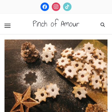
facebook
instagram
tiktok
Pinch of Amour