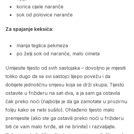
korica cijele naranče
sok od polovice naranče
Za spajanje keksića:
manja teglica pekmeza
po želji sok od naranče, malo cimeta
Umijesite tijesto od svih sastojaka – dovoljno je mijesiti
toliko dugo da se svi sastojci lijepo povežu i da
dobijete jednoličnu smjesu koja se drži skupa. Tijesto
ostavite u frižideru na sat-dva, a ja sam ga ostavila
čak preko noći (najbolje je da ga zamotate u prozirnu
foliju kako se nebi sušilo). Ohlađeno tijesto malo
premijesite (ako ste ga ostavili preko noći u frižideru
biti će vam malo tvrđe, ali ne brinite) i razvaljajte.