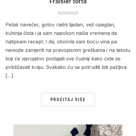
Fraisier torta
05/06/2020
Petak navečer, gotov radni tjedan, veš opeglan,
kuhinja čista i ja sam napokon našla vremena da
natipkam recept. I da, otvorila sam bocu vina pa
nemojte zamjeriti na pravopisnim greškama i na tekstu
koji će vjerojatno postajati sve čudniji kako ćete se
približavati kraju. Svakako ću se potruditi biti pažljiva
[…]
PROČITAJ VIŠE