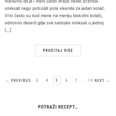
Naravno da je i meni često draže nešto brzinski
smiksati nego potrošiti pola vikenda za jedan kolač.
Vrlo često su kod mene na meniju biskvitni kolači,
odnosno deserti gdje sve sastojke smiksaš u jednoj
[…]
PROČITAJ VIŠE
1
…
3
4
5
6
7
…
13
← PREVIOUS
NEXT →
POTRAŽI RECEPT…